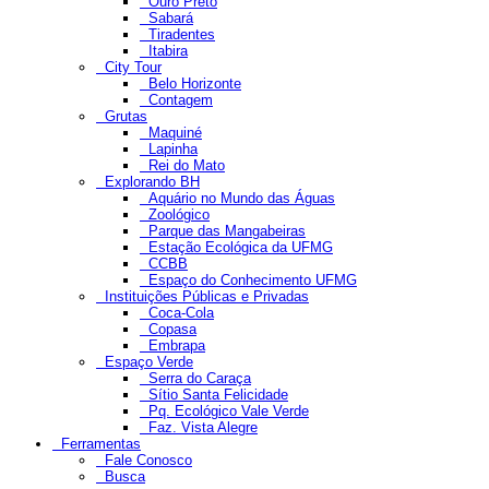
Ouro Preto
Sabará
Tiradentes
Itabira
City Tour
Belo Horizonte
Contagem
Grutas
Maquiné
Lapinha
Rei do Mato
Explorando BH
Aquário no Mundo das Águas
Zoológico
Parque das Mangabeiras
Estação Ecológica da UFMG
CCBB
Espaço do Conhecimento UFMG
Instituições Públicas e Privadas
Coca-Cola
Copasa
Embrapa
Espaço Verde
Serra do Caraça
Sítio Santa Felicidade
Pq. Ecológico Vale Verde
Faz. Vista Alegre
Ferramentas
Fale Conosco
Busca