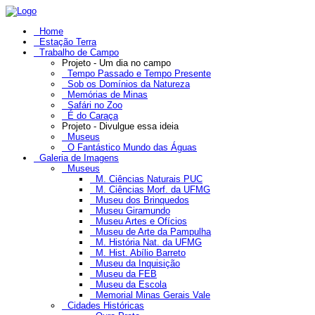
Home
Estação Terra
Trabalho de Campo
Projeto - Um dia no campo
Tempo Passado e Tempo Presente
Sob os Domínios da Natureza
Memórias de Minas
Safári no Zoo
É do Caraça
Projeto - Divulgue essa ideia
Museus
O Fantástico Mundo das Águas
Galeria de Imagens
Museus
M. Ciências Naturais PUC
M. Ciências Morf. da UFMG
Museu dos Brinquedos
Museu Giramundo
Museu Artes e Ofícios
Museu de Arte da Pampulha
M. História Nat. da UFMG
M. Hist. Abílio Barreto
Museu da Inquisição
Museu da FEB
Museu da Escola
Memorial Minas Gerais Vale
Cidades Históricas