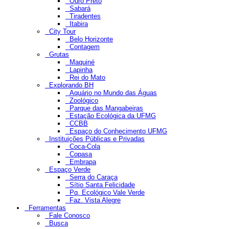
Ouro Preto
Sabará
Tiradentes
Itabira
City Tour
Belo Horizonte
Contagem
Grutas
Maquiné
Lapinha
Rei do Mato
Explorando BH
Aquário no Mundo das Águas
Zoológico
Parque das Mangabeiras
Estação Ecológica da UFMG
CCBB
Espaço do Conhecimento UFMG
Instituições Públicas e Privadas
Coca-Cola
Copasa
Embrapa
Espaço Verde
Serra do Caraça
Sítio Santa Felicidade
Pq. Ecológico Vale Verde
Faz. Vista Alegre
Ferramentas
Fale Conosco
Busca