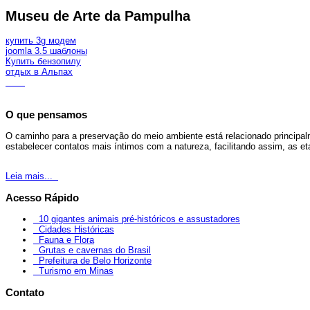
Museu de Arte da Pampulha
купить 3g модем
joomla 3.5 шаблоны
Купить бензопилу
отдых в Альпах
O que pensamos
O caminho para a preservação do meio ambiente está relacionado principal
estabelecer contatos mais íntimos com a natureza, facilitando assim, as 
Leia mais...
Acesso Rápido
10 gigantes animais pré-históricos e assustadores
Cidades Históricas
Fauna e Flora
Grutas e cavernas do Brasil
Prefeitura de Belo Horizonte
Turismo em Minas
Contato