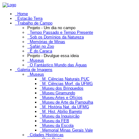
Home
Estação Terra
Trabalho de Campo
Projeto - Um dia no campo
Tempo Passado e Tempo Presente
Sob os Domínios da Natureza
Memórias de Minas
Safári no Zoo
É do Caraça
Projeto - Divulgue essa ideia
Museus
O Fantástico Mundo das Águas
Galeria de Imagens
Museus
M. Ciências Naturais PUC
M. Ciências Morf. da UFMG
Museu dos Brinquedos
Museu Giramundo
Museu Artes e Ofícios
Museu de Arte da Pampulha
M. História Nat. da UFMG
M. Hist. Abílio Barreto
Museu da Inquisição
Museu da FEB
Museu da Escola
Memorial Minas Gerais Vale
Cidades Históricas