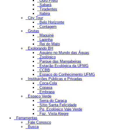
Ouro Preto
Sabará
Tiradentes
Itabira
City Tour
Belo Horizonte
Contagem
Grutas
Maquiné
Lapinha
Rei do Mato
Explorando BH
Aquário no Mundo das Águas
Zoológico
Parque das Mangabeiras
Estação Ecológica da UFMG
CCBB
Espaço do Conhecimento UFMG
Instituições Públicas e Privadas
Coca-Cola
Copasa
Embrapa
Espaço Verde
Serra do Caraça
Sítio Santa Felicidade
Pq. Ecológico Vale Verde
Faz. Vista Alegre
Ferramentas
Fale Conosco
Busca