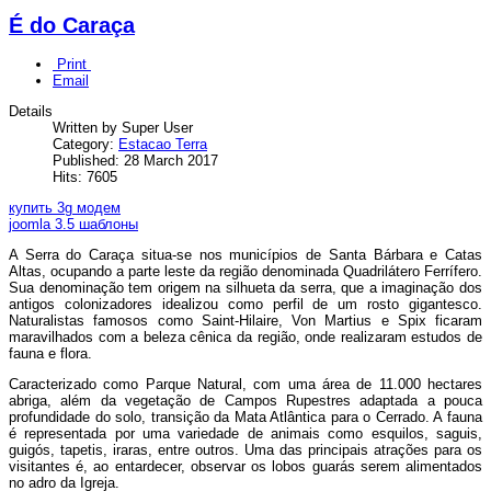
É do Caraça
Print
Email
Details
Written by Super User
Category:
Estacao Terra
Published: 28 March 2017
Hits: 7605
купить 3g модем
joomla 3.5 шаблоны
A Serra do Caraça situa-se nos municípios de Santa Bárbara e Catas
Altas, ocupando a parte leste da região denominada Quadrilátero Ferrífero.
Sua denominação tem origem na silhueta da serra, que a imaginação dos
antigos colonizadores idealizou como perfil de um rosto gigantesco.
Naturalistas famosos como Saint-Hilaire, Von Martius e Spix ficaram
maravilhados com a beleza cênica da região, onde realizaram estudos de
fauna e flora.
Caracterizado como Parque Natural, com uma área de 11.000 hectares
abriga, além da vegetação de Campos Rupestres adaptada a pouca
profundidade do solo, transição da Mata Atlântica para o Cerrado. A fauna
é representada por uma variedade de animais como esquilos, saguis,
guigós, tapetis, iraras, entre outros. Uma das principais atrações para os
visitantes é, ao entardecer, observar os lobos guarás serem alimentados
no adro da Igreja.