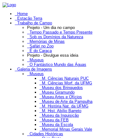
Home
Estação Terra
Trabalho de Campo
Projeto - Um dia no campo
Tempo Passado e Tempo Presente
Sob os Domínios da Natureza
Memórias de Minas
Safári no Zoo
É do Caraça
Projeto - Divulgue essa ideia
Museus
O Fantástico Mundo das Águas
Galeria de Imagens
Museus
M. Ciências Naturais PUC
M. Ciências Morf. da UFMG
Museu dos Brinquedos
Museu Giramundo
Museu Artes e Ofícios
Museu de Arte da Pampulha
M. História Nat. da UFMG
M. Hist. Abílio Barreto
Museu da Inquisição
Museu da FEB
Museu da Escola
Memorial Minas Gerais Vale
Cidades Históricas